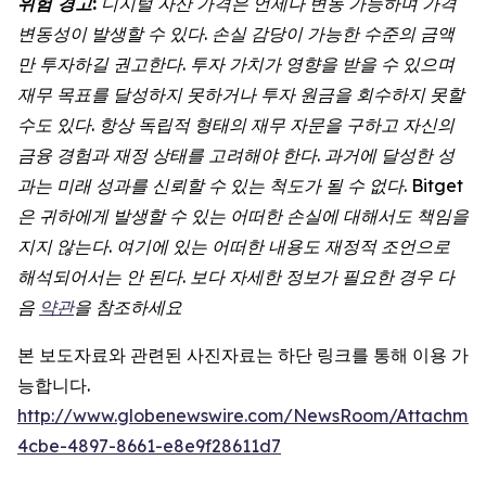
위험
경고
:
디지털
자산
가격은
언제나
변동
가능하며
가격
변동성이
발생할
수
있다
.
손실
감당이
가능한
수준의
금액
만
투자하길
권고한다
.
투자
가치가
영향을
받을
수
있으며
재무
목표를
달성하지
못하거나
투자
원금을
회수하지
못할
수도
있다
.
항상
독립적
형태의
재무
자문을
구하고
자신의
금융
경험과
재정
상태를
고려해야
한다
.
과거에
달성한
성
과는
미래
성과를
신뢰할
수
있는
척도가
될
수
없다. Bitget
은 귀하에게 발생할 수 있는 어떠한 손실에 대해서도 책임을
지지 않는다. 여기에 있는 어떠한 내용도 재정적 조언으로
해석되어서는 안 된다. 보다 자세한 정보가 필요한 경우 다
음
약관
을 참조하세요
본 보도자료와 관련된 사진자료는 하단 링크를 통해 이용 가
능합니다.
http://www.globenewswire.com/NewsRoom/Attachme
4cbe-4897-8661-e8e9f28611d7