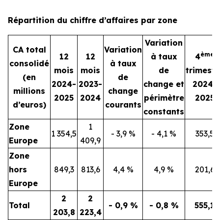
Répartition du chiffre d’affaires par zone
Variation
CA total
Variation
ème
12
12
à taux
4
consolidé
à taux
mois
mois
de
trimestr
(en
de
2024-
2023-
change et
2024-
millions
change
2025
2024
périmètre
2025
d’euros)
courants
constants
Zone
1
1 354,5
- 3,9 %
- 4,1 %
353,5
Europe
409,9
Zone
hors
849,3
813,6
4,4 %
4,9 %
201,6
Europe
2
2
Total
- 0,9 %
- 0,8 %
555,1
203,8
223,4