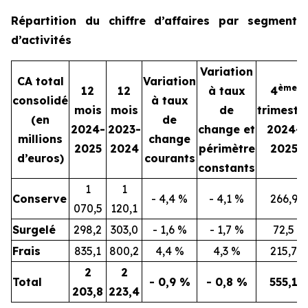
Répartition du chiffre d’affaires par segment
d’activités
Variation
CA total
Variation
ème
12
12
à taux
4
consolidé
à taux
mois
mois
de
trimestr
(en
de
2024-
2023-
change et
2024-
millions
change
2025
2024
périmètre
2025
d’euros)
courants
constants
1
1
Conserve
- 4,4 %
- 4,1 %
266,9
070,5
120,1
Surgelé
298,2
303,0
- 1,6 %
- 1,7 %
72,5
Frais
835,1
800,2
4,4 %
4,3 %
215,7
2
2
Total
- 0,9 %
- 0,8 %
555,1
203,8
223,4