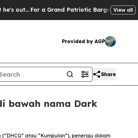
...
For a Grand Patriotic Bargain Democrats En
View all
Provided by AGP
Share
 di bawah nama Dark
p
(“DHCG” atau “Kumpulan”), peneraju dalam