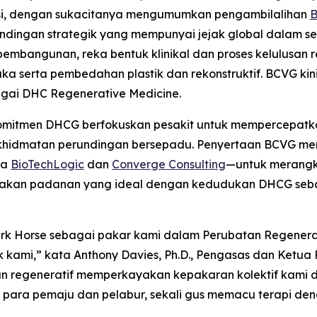
rasi, dengan sukacitanya mengumumkan pengambilalihan
B
ndingan strategik yang mempunyai jejak global dalam se
bangunan, reka bentuk klinikal dan proses kelulusan reg
a serta pembedahan plastik dan rekonstruktif. BCVG kin
agai DHC Regenerative Medicine.
 komitmen DHCG berfokuskan pesakit untuk mempercepa
erkhidmatan perundingan bersepadu. Penyertaan BCVG 
ma
BioTechLogic
dan
Converge Consulting
—untuk merangku
rupakan padanan yang ideal dengan kedudukan DHCG seb
rk Horse sebagai pakar kami dalam Perubatan Regenera
ami,” kata Anthony Davies, Ph.D., Pengasas dan Ketua P
 regeneratif memperkayakan kepakaran kolektif kami 
ara pemaju dan pelabur, sekali gus memacu terapi den