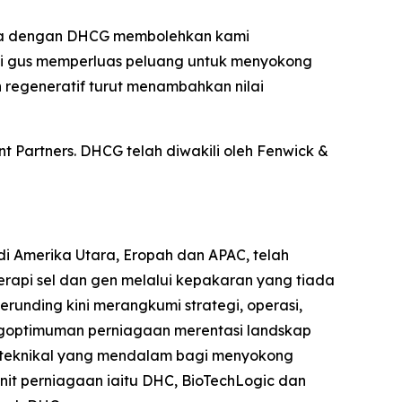
naga dengan DHCG membolehkan kami
ali gus memperluas peluang untuk menyokong
regeneratif turut menambahkan nilai
 Partners. DHCG telah diwakili oleh Fenwick &
i Amerika Utara, Eropah dan APAC, telah
api sel dan gen melalui kepakaran yang tiada
unding kini merangkumi strategi, operasi,
pengoptimuman perniagaan merentasi landskap
n teknikal yang mendalam bagi menyokong
it perniagaan iaitu DHC, BioTechLogic dan