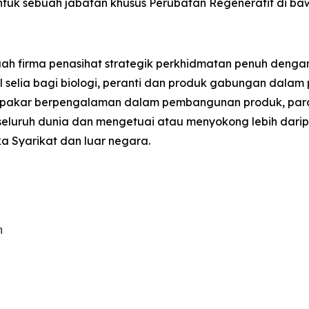
tuk sebuah jabatan khusus Perubatan Regeneratif di b
uah firma penasihat strategik perkhidmatan penuh den
al selia bagi biologi, peranti dan produk gabungan dalam
ai pakar berpengalaman dalam pembangunan produk, par
i seluruh dunia dan mengetuai atau menyokong lebih darip
a Syarikat dan luar negara.

