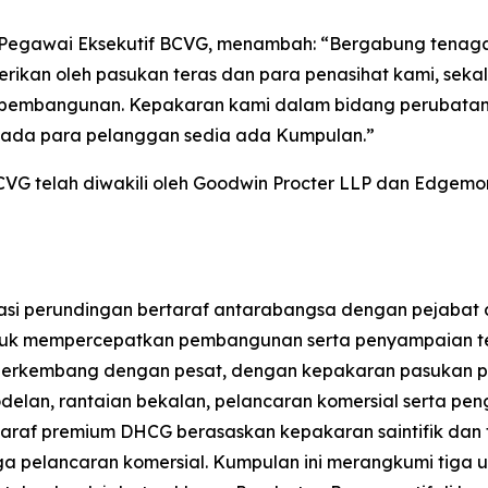
etua Pegawai Eksekutif BCVG, menambah: “Bergabung te
rikan oleh pasukan teras dan para penasihat kami, sek
 pembangunan. Kepakaran kami dalam bidang perubatan 
pada para pelanggan sedia ada Kumpulan.”
VG telah diwakili oleh Goodwin Procter LLP dan Edgemont
sasi perundingan bertaraf antarabangsa dengan pejabat d
tuk mempercepatkan pembangunan serta penyampaian ter
 berkembang dengan pesat, dengan kepakaran pasukan per
modelan, rantaian bekalan, pelancaran komersial serta 
taraf premium DHCG berasaskan kepakaran saintifik da
 pelancaran komersial. Kumpulan ini merangkumi tiga un