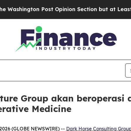
gton Post Opinion Section but at Least he's out
nture Group akan beroperasi
rative Medicine
, 2026 (GLOBE NEWSWIRE) --
Dark Horse Consulting Grou