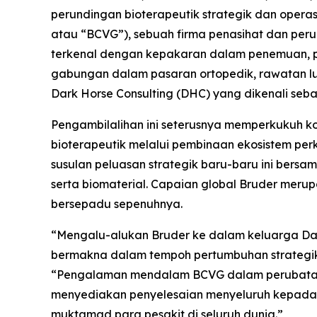
perundingan bioterapeutik strategik dan ope
atau “BCVG”), sebuah firma penasihat dan peru
terkenal dengan kepakaran dalam penemuan, pem
gabungan dalam pasaran ortopedik, rawatan luk
Dark Horse Consulting (DHC) yang dikenali seb
Pengambilalihan ini seterusnya memperkukuh
bioterapeutik melalui pembinaan ekosistem p
susulan peluasan strategik baru-baru ini bersa
serta biomaterial. Capaian global Bruder me
bersepadu sepenuhnya.
“Mengalu-alukan Bruder ke dalam keluarga Da
bermakna dalam tempoh pertumbuhan strategik k
“Pengalaman mendalam BCVG dalam perubatan
menyediakan penyelesaian menyeluruh kepada p
muktamad para pesakit di seluruh dunia.”